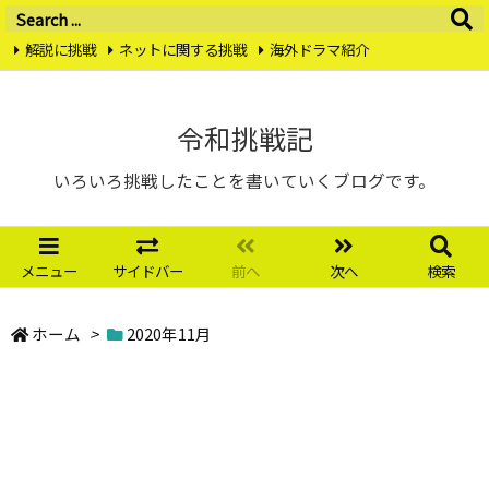
解説に挑戦
ネットに関する挑戦
海外ドラマ紹介
転職・中途採用に挑戦
おすすめガジェット特集
囲碁に挑戦
お問い合わせ
プライバシーポリシー
Twitter
Instagram
令和挑戦記
RSS
Feedly
いろいろ挑戦したことを書いていくブログです。
メニュー
サイドバー
前へ
次へ
検索
ホーム
>
2020年11月